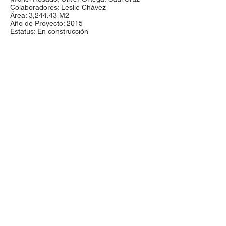
Colaboradores: Leslie Chávez
Área: 3,244.43 M2
Año de Proyecto: 2015
Estatus: En construcción
proyectos@aroarquitectura.com
Olmecas 621 Col. Monraz
Tel:
(33) 2472
1820
Guadalajara, Jalisco.
México