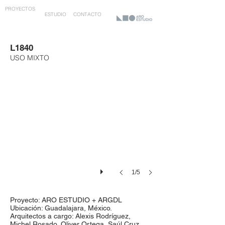
PROYECTOS
ESTUDIO
CONTACTO
L1840
USO MIXTO
1/5
Proyecto: ARO ESTUDIO + ARGDL
Ubicación: Guadalajara, México.
Arquitectos a cargo: Alexis Rodríguez,
Michel Rosado, Oliver Ortega, Saúl Cruz