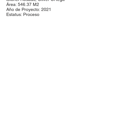
Área: 546.37
M2
Año de Proyecto: 2021
Estatus: Proceso
proyectos@aroarquitectura.com
Olmecas 621 Col. Monraz
Tel:
(33) 2472
1820
Guadalajara, Jalisco.
México