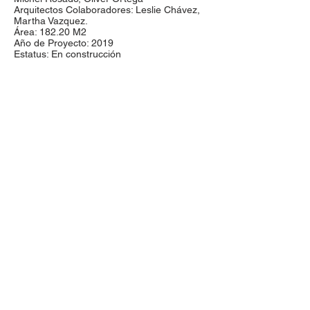
Arquitectos Colaboradores: Leslie Chávez,
Martha Vazquez.
Área: 182.20
M2
Año de Proyecto: 2019
Estatus: En construcción
proyectos@aroarquitectura.com
Olmecas 621 Col. Monraz
Tel:
(33) 2472
1820
Guadalajara, Jalisco.
México