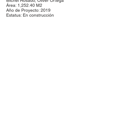
Michel Rosado, Oliver Ortega
Área: 1,252.40 M2
Año de Proyecto: 2019
Estatus: En construcción
proyectos@aroarquitectura.com
Olmecas 621 Col. Monraz
Tel:
(33) 2472
1820
Guadalajara, Jalisco.
México