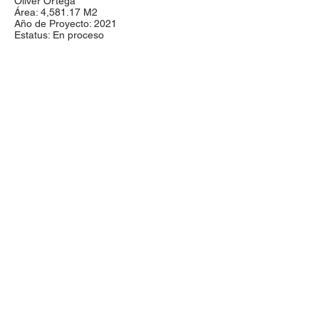
Oliver Ortega
Área: 4,581.17 M2
Año de Proyecto: 2021
Estatus: En proceso
proyectos@aroarquitectura.com
Olmecas 621 Col. Monraz
Tel:
(33) 2472
1820
Guadalajara, Jalisco.
México