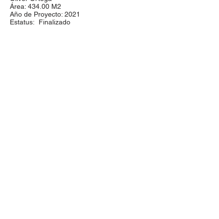
Área: 434.00
M2
Año de Proyecto: 2021
Estatus: Finalizado
proyectos@aroarquitectura.com
Olmecas 621 Col. Monraz
Tel:
(33) 2472
1820
Guadalajara, Jalisco.
México