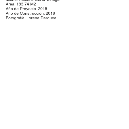
Área: 183.74 M2
Año de Proyecto: 2015
Año de Construcción: 2016
Fotografía: Lorena Darquea
proyectos@aroarquitectura.com
Olmecas 621 Col. Monraz
Tel:
(33) 2472
1820
Guadalajara, Jalisco.
México