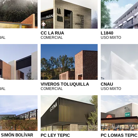
CC LA RUA
L1840
IAL
COMERCIAL
USO MIXTO
VIVEROS TOLUQUILLA
CNAU
IAL
COMERCIAL
USO MIXTO
 SIMÓN BOLÍVAR
PC LEY TEPIC
PC LOMAS TEPIC