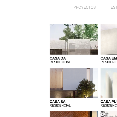
PROYECTOS
ES
CASA DA
CASA EM
RESIDENCIAL
RESIDENC
CASA SA
CASA PU
RESIDENCIAL
RESIDENC